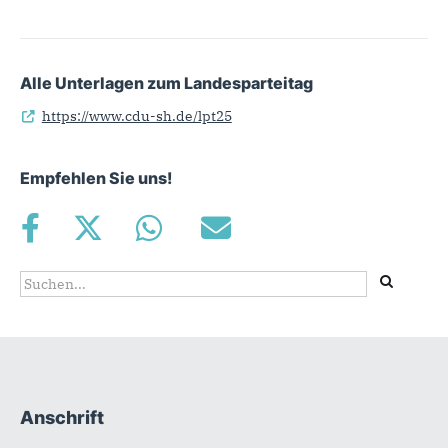
Alle Unterlagen zum Landesparteitag
https://www.cdu-sh.de/lpt25
Empfehlen Sie uns!
Suchformular
Suche
Anschrift
Fußbereich