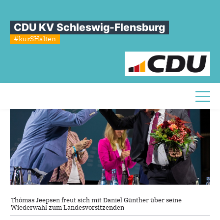
Sie sind hier
»
Landesparteitag und die Wahlergebnisse für SL-FL
CDU KV Schleswig-Flensburg
Landesparteitag
und
die
#kurSHalten
Wahlergebnisse
für
SL-FL
Toggl
Thómas Jeepsen freut sich mit Daniel Günther über seine
Wiederwahl zum Landesvorsitzenden