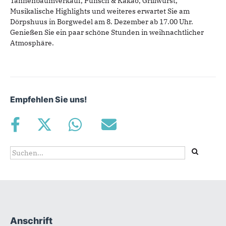
Tannenbaumverkauf, Punsch & Kakao, Grillwurst,
Musikalische Highlights und weiteres erwartet Sie am
Dörpshuus in Borgwedel am 8. Dezember ab 17.00 Uhr.
Genießen Sie ein paar schöne Stunden in weihnachtlicher
Atmosphäre.
Empfehlen Sie uns!
Suchformular
Suche
Anschrift
Fußbereich