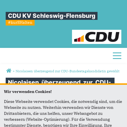
CDU KV Schleswig-Flensburg
#kurSHalten
Toggl
Sie sind hier
»
Nicolaisen überzeugend zur CDU-Bundestagskandidatin gewählt
Nicolaisen
überzeugend
zur
CDU-
Bundestagskandidatin
gewählt
Wir verwenden Cookies!
Diese Webseite verwendet Cookies, die notwendig sind, um die
Webseite zu nutzen. Weiterhin verwenden wir Dienste von
Drittanbietern, die uns helfen, unser Webangebot zu
verbessern (Website-Optimierung). Für die Verwendung
bestimmter Dienste, benötigen wir Ihre Einwilligung. Ihre