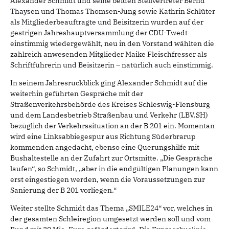
Alexander Schmidt und seine beiden Stellvertreter Bernd
Thaysen und Thomas Thomsen-Jung sowie Kathrin Schlüter
als Mitgliederbeauftragte und Beisitzerin wurden auf der
gestrigen Jahreshauptversammlung der CDU-Twedt
einstimmig wiedergewählt, neu in den Vorstand wählten die
zahlreich anwesenden Mitglieder Maike Fleischfresser als
Schriftführerin und Beisitzerin – natürlich auch einstimmig.
In seinem Jahresrückblick ging Alexander Schmidt auf die
weiterhin geführten Gespräche mit der
Straßenverkehrsbehörde des Kreises Schleswig-Flensburg
und dem Landesbetrieb Straßenbau und Verkehr (LBV.SH)
bezüglich der Verkehrssituation an der B 201 ein. Momentan
wird eine Linksabbiegespur aus Richtung Süderbrarup
kommenden angedacht, ebenso eine Querungshilfe mit
Bushaltestelle an der Zufahrt zur Ortsmitte. „Die Gespräche
laufen“, so Schmidt, „aber in die endgültigen Planungen kann
erst eingestiegen werden, wenn die Voraussetzungen zur
Sanierung der B 201 vorliegen.“
Weiter stellte Schmidt das Thema „SMILE24“ vor, welches in
der gesamten Schleiregion umgesetzt werden soll und vom