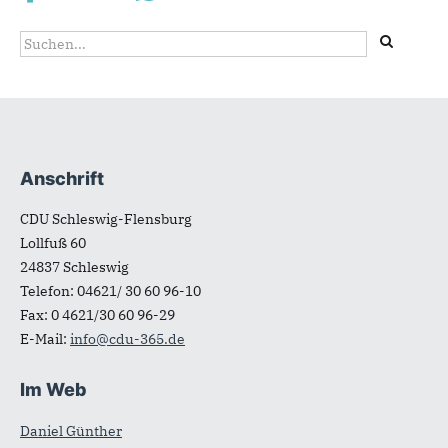
Suchformular
Suche
Anschrift
Fußbereich
CDU Schleswig-Flensburg
Lollfuß 60
24837
Schleswig
Telefon:
04621/ 30 60 96-10
Fax:
0 4621/30 60 96-29
E-Mail:
info@cdu-365.de
Im Web
Daniel Günther