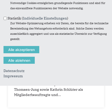
Notwendige Cookies ermöglichen grundlegende Funktionen und sind für
das einwandfreie Funktionieren der Website notwendig.
Statistik (
Individuelle Einstellungen
)
Zur Website-Optimierung erheben wir Daten, die bereits für die technische
Bereitstellung des Webangebots erforderlich sind. Solche Daten werden
ausschließlich aggregiert und uns als statistische Übersicht zur Verfügung
gestellt.
Schl.-Holst. Zeitungsverlag
03.11.2023
Ortsvorstand in Twedt einstimmig
bestätigt
Datenschutz
Impressum
Alexander Schmidt und seine beiden
Stellvertreter Bernd Thaysen und Thomas
Thomsen-Jung sowie Kathrin Schlüter als
Mitgliederbeauftragte und...