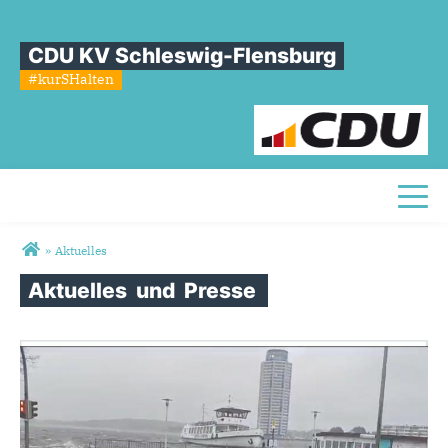
CDU KV Schleswig-Flensburg
#kurSHalten
Toggl
Sie sind hier
»
Aktuelles
Aktuelles
und
Presse