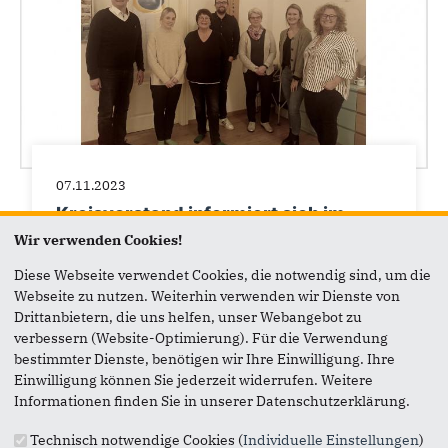
07.11.2023
Kreisvorstand informiert sich im
Familienzentrum Kropp
Wir verwenden Cookies!
Am 06.11.23 besuchte eine Delegation des
Diese Webseite verwendet Cookies, die notwendig sind, um die
Kreisvorstandes und der Fraktioinsarbeitskreis
Webseite zu nutzen. Weiterhin verwenden wir Dienste von
Jugendhilfe das vom Kreis mitfinanzierte
Drittanbietern, die uns helfen, unser Webangebot zu
Familienzentrum...
verbessern (Website-Optimierung). Für die Verwendung
bestimmter Dienste, benötigen wir Ihre Einwilligung. Ihre
Einwilligung können Sie jederzeit widerrufen. Weitere
Informationen finden Sie in unserer Datenschutzerklärung.
Technisch notwendige Cookies (
Individuelle Einstellungen
)