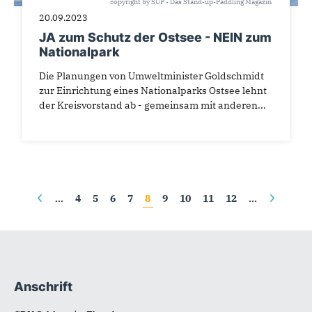
copyright by SUP - Das Stand-up-Paddling Magazin
20.09.2023
JA zum Schutz der Ostsee - NEIN zum
Nationalpark
Die Planungen von Umweltminister Goldschmidt
zur Einrichtung eines Nationalparks Ostsee lehnt
der Kreisvorstand ab - gemeinsam mit anderen...
Seiten
…
4
5
6
7
8
9
10
11
12
…
Anschrift
Fußbereich